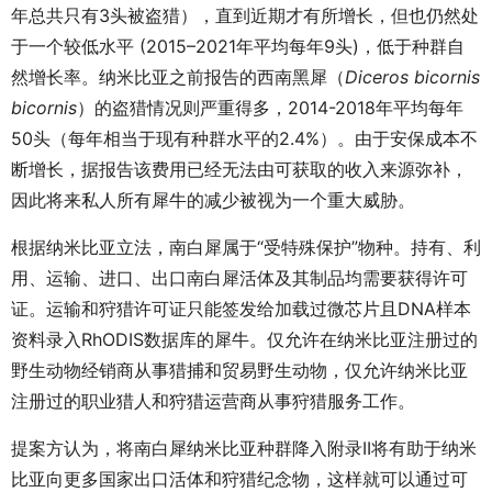
年总共只有3头被盗猎），直到近期才有所增长，但也仍然处
于一个较低水平 (2015–2021年平均每年9头)，低于种群自
然增长率。纳米比亚之前报告的西南黑犀（
Diceros bicornis
bicornis
）的盗猎情况则严重得多，2014-2018年平均每年
50头（每年相当于现有种群水平的2.4%）。由于安保成本不
断增长，据报告该费用已经无法由可获取的收入来源弥补，
因此将来私人所有犀牛的减少被视为一个重大威胁。
根据纳米比亚立法，南白犀属于“受特殊保护”物种。持有、利
用、运输、进口、出口南白犀活体及其制品均需要获得许可
证。运输和狩猎许可证只能签发给加载过微芯片且DNA样本
资料录入RhODIS数据库的犀牛。仅允许在纳米比亚注册过的
野生动物经销商从事猎捕和贸易野生动物，仅允许纳米比亚
注册过的职业猎人和狩猎运营商从事狩猎服务工作。
提案方认为，将南白犀纳米比亚种群降入附录II将有助于纳米
比亚向更多国家出口活体和狩猎纪念物，这样就可以通过可