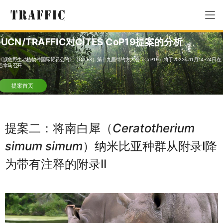
IUCN/TRAFFIC对CITES CoP19提案的分析
《濒危野生动植物种国际贸易公约》（CITES）第十九届缔约方大会（CoP19）将于2022年11月14-24日在
巴拿马召开
提案首页
提案二：将南白犀（
Ceratotherium
simum simum
）纳米比亚种群从附录I降
为带有注释的附录II