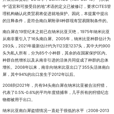
中“适宜和可接受目的地”术语的定义已被修订，要求CITES管
理机构确认此类贸易将促进就地保护。因此，本提案中提出
的注释条件，是符合南白犀附录II种群现有贸易限制条件的。
南白犀在19世纪末之前已在纳米比亚灭绝，1975年纳米比亚
从南非重引入了16头南白犀。2005年，纳米比亚种群估计为
293头，2021年最新估计约为1123至1237头，其中大约900
头为私人所有，分为85个小种群，其余的在国家保护区内。
种群自然增长以及从南非引进的活体共同促成了种群的总体
增长。2008年以来，南非向纳米比亚出口了355头活体南白
犀，其中94%的出口发生于2012年以后。
2008到2021年，共有94头南白犀在纳米比亚被合法狩猎，
代表了0.5%-0.6%的平均年度猎捕率，几乎所有的狩猎纪念
物都被用于出口。
纳米比亚南白犀盗猎情况一直处于很低的水平（2008-2013