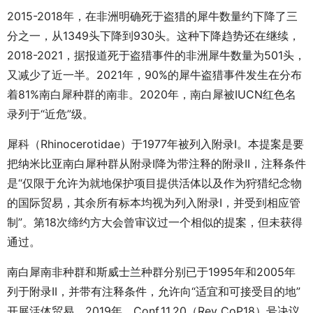
2015-2018年，在非洲明确死于盗猎的犀牛数量约下降了三
分之一，从1349头下降到930头。这种下降趋势还在继续，
2018-2021，据报道死于盗猎事件的非洲犀牛数量为501头，
又减少了近一半。2021年，90%的犀牛盗猎事件发生在分布
着81%南白犀种群的南非。2020年，南白犀被IUCN红色名
录列于“近危”级。
犀科（Rhinocerotidae）于1977年被列入附录I。本提案是要
把纳米比亚南白犀种群从附录I降为带注释的附录II，注释条件
是“仅限于允许为就地保护项目提供活体以及作为狩猎纪念物
的国际贸易，其余所有标本均视为列入附录I，并受到相应管
制”。第18次缔约方大会曾审议过一个相似的提案，但未获得
通过。
南白犀南非种群和斯威士兰种群分别已于1995年和2005年
列于附录II，并带有注释条件，允许向“适宜和可接受目的地”
开展活体贸易。2019年，Conf.11.20（Rev CoP18）号决议