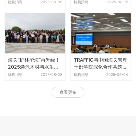
续利用与管理国际研讨
告警示多重威胁
机构消息
2025-09-05
机构消息
2025-08-15
会”顺利召开
海关“护林护海”再升级！
TRAFFIC与中国海关管理
2025濒危木材与水生物
干部学院深化合作共筑濒
种监管执法培训班圆满收
危物种保护新篇章
机构消息
2025-08-08
机构消息
2025-06-04
官
查看更多