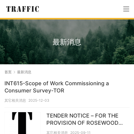
最新消息
首页
最新消息
INT615-Scope of Work Commissioning a
Consumer Survey-TOR
其它相关消息
2025-12-03
TENDER NOTICE – FOR THE
PROVISION OF ROSEWOOD
CONSUMER AND TRADER
其它相关消息
2025-09-11