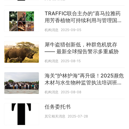
ATTITUDE RESEARCH
TRAFFIC联合主办的“喜马拉雅药
用芳香植物可持续利用与管理国际
研讨会”顺利召开
机构消息
2025-09-05
犀牛盗猎创新低，种群危机犹存
—— 最新全球报告警示多重威胁
机构消息
2025-08-15
海关“护林护海”再升级！2025濒危
木材与水生物种监管执法培训班圆
满收官
机构消息
2025-08-08
任务委托书
其它相关消息
2025-07-28