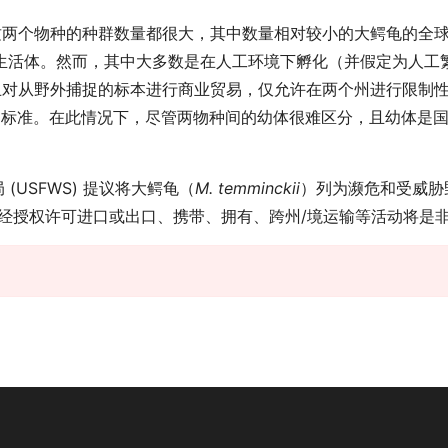
两个物种的种群数量都很大，其中数量相对较小的大鳄龟的全球种
龟野生活体。然而，其中大多数是在人工环境下孵化（并假定为人
止对从野外捕捉的标本进行商业贸易，仅允许在两个州进行限制
a.列入附录II的标准。在此情况下，尽管两物种间的幼体很难区分，且
(USFWS) 提议将大鳄龟（
M. temminckii
）列为濒危和受威胁
未经授权许可进口或出口、携带、拥有、跨州/境运输等活动将是