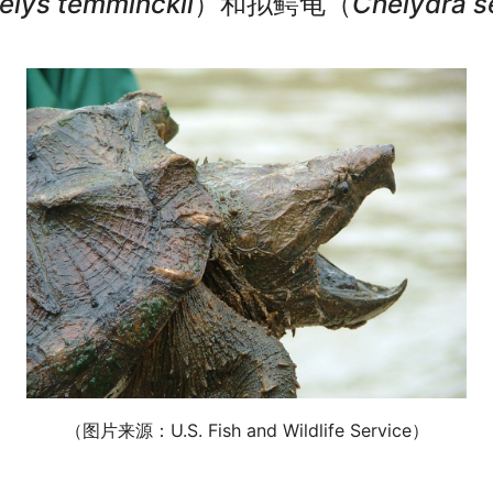
lys temminckii
）和拟鳄龟（
Chelydra s
（图片来源：U.S. Fish and Wildlife Service）