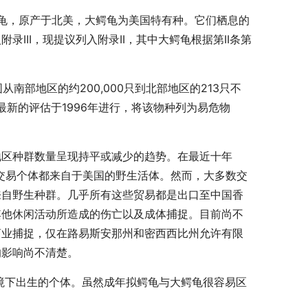
龟，原产于北美，大鳄龟为美国特有种。它们栖息的
II，现提议列入附录II，其中大鳄龟根据第II条第
范围从南部地区的约200,000只到北部地区的213只不
新的评估于1996年进行，将该物种列为易危物
地区种群数量呈现持平或减少的趋势。在最近十年
几乎所有交易个体都来自于美国的野生活体。然而，大多数交
来自野生种群。几乎所有这些贸易都是出口至中国香
其他休闲活动所造成的伤亡以及成体捕捉。目前尚不
商业捕捉，仅在路易斯安那州和密西西比州允许有限
的影响尚不清楚。
人工环境下出生的个体。虽然成年拟鳄龟与大鳄龟很容易区