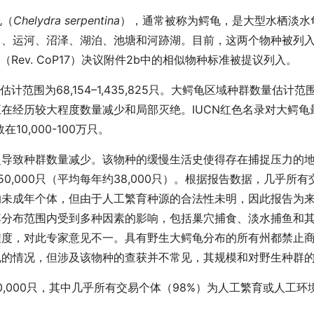
龟（
Chelydra serpentina
），通常被称为鳄龟，是大型水栖淡水
运河、沼泽、湖泊、池塘和河跡湖。目前，这两个物种被列入附录I
24（Rev. CoP17）决议附件2b中的相似物种标准被提议列入。
估计范围为68,154–1,435,825只。大鳄龟区域种群数量估计
在经历较大程度数量减少和局部灭绝。IUCN红色名录对大鳄龟最
0,000-100万只。
捉导致种群数量减少。该物种的缓慢生活史使得存在捕捉压力的
350,000只（平均每年约38​​,000只）。根据报告数据，
的未成年个体，但由于人工繁育种源的合法性未明，因此报告为
其分布范围内受到多种因素的影响，包括巢穴捕食、淡水捕鱼和
程度，对此专家意见不一。具有野生大鳄龟分布的所有州都禁止
龟的情况，但涉及该物种的查获并不常见，其规模和对野生种群
有570,000只，其中几乎所有交易个体（98%）为人工繁育或