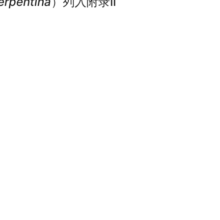
erpentina
）列入附录II