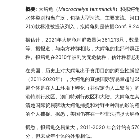
概要:
大鳄龟（
Macrochelys temminckii
）和拟鳄
水体类别相当广泛，包括大型河流、主要支流、河口、
2(a)款标准被提议列入，拟鳄龟则是依据Conf. 9.
据估计，2021年大鳄龟种群数量为361,213只，数量
等。据报道，与南方种群相比，大鳄龟的北部种群正
种。拟鳄龟在2010年被列为无危物种，估计种群总数在1
在美国，历史上对大鳄龟出于食用目的的商业性捕
（2011-2020年），大鳄龟的直接国际贸易量超过
易个体是在人工环境下孵化（并假定为人工繁育）
港特别行政区、澳门特别行政区和大陆。大鳄龟在
清楚国际贸易驱动大鳄龟捕捉和对野生种群的影响
的个人捕捉。据悉，美国仍存在一些非法捕捉大鳄
据悉，拟鳄龟交易量大，2011-2020 年合计约
分，但未成年个体的外形相似。