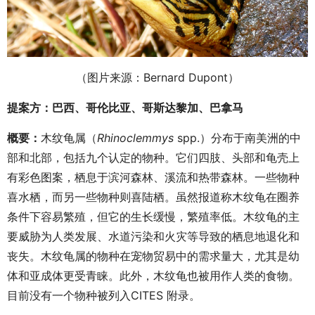
（图片来源：Bernard Dupont）
提案方：巴西、哥伦比亚、哥斯达黎加、巴拿马
概要：
木纹龟属（
Rhinoclemmys
spp.）分布于南美洲的中
部和北部，包括九个认定的物种。它们四肢、头部和龟壳上
有彩色图案，栖息于滨河森林、溪流和热带森林。一些物种
喜水栖，而另一些物种则喜陆栖。虽然报道称木纹龟在圈养
条件下容易繁殖，但它的生长缓慢，繁殖率低。木纹龟的主
要威胁为人类发展、水道污染和火灾等导致的栖息地退化和
丧失。木纹龟属的物种在宠物贸易中的需求量大，尤其是幼
体和亚成体更受青睐。此外，木纹龟也被用作人类的食物。
目前没有一个物种被列入CITES 附录。