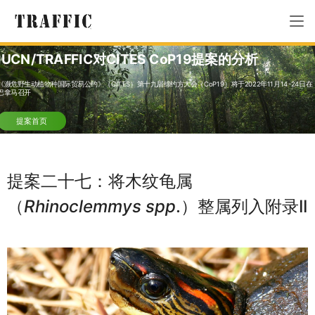
IUCN/TRAFFIC对CITES CoP19提案的分析
《濒危野生动植物种国际贸易公约》（CITES）第十九届缔约方大会（CoP19）将于2022年11月14-24日在
巴拿马召开
提案首页
提案二十七：将木纹龟属
（
Rhinoclemmys spp
.）整属列入附录II