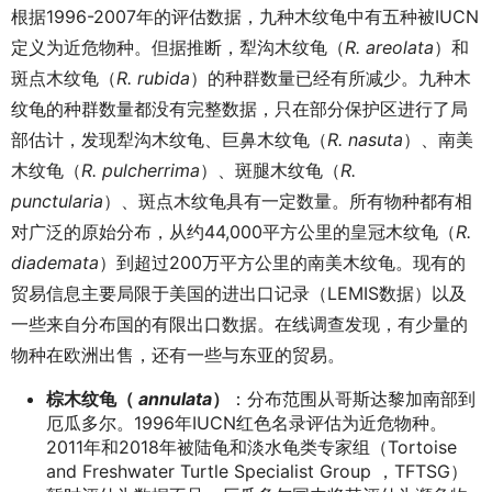
根据1996-2007年的评估数据，九种木纹龟中有五种被IUCN
定义为近危物种。但据推断，犁沟木纹龟（
R. areolata
）和
斑点木纹龟（
R. rubida
）的种群数量已经有所减少。九种木
纹龟的种群数量都没有完整数据，只在部分保护区进行了局
部估计，发现犁沟木纹龟、巨鼻木纹龟（
R. nasuta
）、南美
木纹龟（
R. pulcherrima
）、斑腿木纹龟（
R.
punctularia
）、斑点木纹龟具有一定数量。所有物种都有相
对广泛的原始分布，从约44,000平方公里的皇冠木纹龟（
R.
diademata
）到超过200万平方公里的南美木纹龟。现有的
贸易信息主要局限于美国的进出口记录（LEMIS数据）以及
一些来自分布国的有限出口数据。在线调查发现，有少量的
物种在欧洲出售，还有一些与东亚的贸易。
棕木纹龟（
annulata
）
：分布范围从哥斯达黎加南部到
厄瓜多尔。1996年IUCN红色名录评估为近危物种。
2011年和2018年被陆龟和淡水龟类专家组（Tortoise
and Freshwater Turtle Specialist Group ，TFTSG）