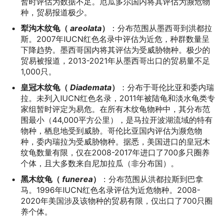
暂时评估为数据不足。厄瓜多尔国内将其评估为濒危物
种，贸易报道极少。
犁沟木纹龟（
areolata
）
：分布范围从墨西哥到洪都拉
斯。2007年IUCN红色名录中评估为近危，种群数量呈
下降趋势。墨西哥国内将其评估为受威胁物种。极少的
贸易被报道，2013-2021年从墨西哥出口的贸易量不足
1,000只。
皇冠木纹龟（
Diademata
）
：分布于哥伦比亚和委内瑞
拉。未列入IUCN红色名录，2011年被陆龟和淡水龟类专
家组暂时评定为易危。在所有木纹龟物种中，其分布范
围最小（44,000平方公里），是马拉开波湖流域的特有
物种，栖息地受到威胁。哥伦比亚国内评估为濒危物
种，委内瑞拉为受威胁物种。据悉，美国进口的皇冠木
纹龟数量有限，仅在2008-2017年进口了700多只圈养
个体，且大多数来自尼加拉瓜（非分布国）。
黑木纹龟（
funerea
）
：分布范围从洪都拉斯到巴拿
马。1996年IUCN红色名录评估为近危物种。2008-
2020年美国涉及该物种的贸易有限，仅出口了700只圈
养个体。