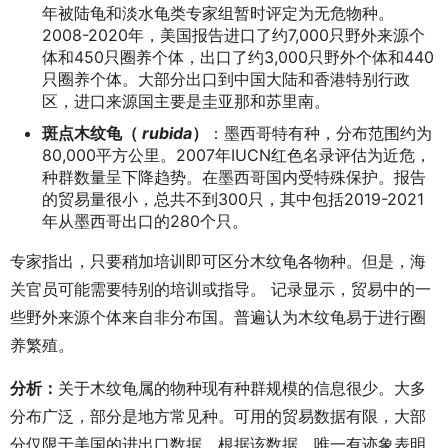
年被陆龟和淡水龟类专家组暂时评定为无危物种。
2008-2020年，美国报告进口了约7,000只野外来源个
体和450只圈养个体，出口了约3,000只野外个体和440
只圈养个体。大部分出口到中国大陆和香港特别行政
区，进口来源国主要是圭亚那和苏里南。
斑点木纹龟（
rubida
）
：墨西哥特有种，分布范围约为
80,000平方公里。2007年IUCN红色名录评估为近危，
种群数量呈下降趋势。在墨西哥国内受特殊保护。报告
的贸易量很小，总共不到300只，其中包括2019-2021
年从墨西哥出口的280个只。
专家指出，只要稍加培训即可区分木纹龟各物种。但是，海
关官员可能需要特别的培训或指导。 记录显示，贸易中的一
些野外来源个体来自非分布国。普遍认为木纹龟易于进行圈
养繁殖。
分析
：
关于木纹龟属的物种现有种群规模的信息很少。大多
分布广泛，部分是地方常见种。可用的贸易数据有限，大部
分仅限于美国的进出口数据。根据该数据，唯一有迹象表明