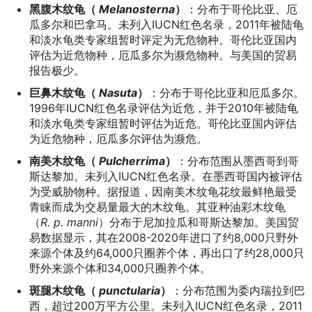
黑腹木纹龟（
Melanosterna
）
：分布于哥伦比亚、厄
瓜多尔和巴拿马。未列入IUCN红色名录，2011年被陆龟
和淡水龟类专家组暂时评定为无危物种。哥伦比亚国内
评估为近危物种，厄瓜多尔为濒危物种。与美国的贸易
报告极少。
巨鼻木纹龟（
Nasuta
）
：分布于哥伦比亚和厄瓜多尔。
1996年IUCN红色名录评估为近危，并于2010年被陆龟
和淡水龟类专家组暂时评估为近危。哥伦比亚国内评估
为近危物种，厄瓜多尔评估为濒危。
南美木纹龟（
Pulcherrima
）
：分布范围从墨西哥到哥
斯达黎加。未列入IUCN红色名录。在墨西哥国内被评估
为受威胁物种。据报道，因南美木纹龟花纹最鲜艳最受
青睐而成为交易量最大的木纹龟。其亚种油彩木纹龟
（
R. p. manni
）分布于尼加拉瓜和哥斯达黎加。美国贸
易数据显示，其在2008-2020年进口了约8,000只野外
来源个体及约64,000只圈养个体，再出口了约28,000只
野外来源个体和34,000只圈养个体。
斑腿木纹龟（
punctularia
）
：分布范围为委内瑞拉到巴
西，超过200万平方公里。未列入IUCN红色名录，2011