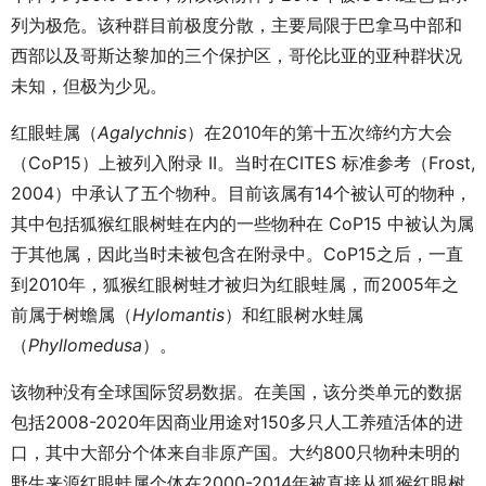
列为极危。该种群目前极度分散，主要局限于巴拿马中部和
西部以及哥斯达黎加的三个保护区，哥伦比亚的亚种群状况
未知，但极为少见。
红眼蛙属（
Agalychnis
）在2010年的第十五次缔约方大会
（CoP15）上被列入附录 II。当时在CITES 标准参考（Frost,
2004）中承认了五个物种。目前该属有14个被认可的物种，
其中包括狐猴红眼树蛙在内的一些物种在 CoP15 中被认为属
于其他属，因此当时未被包含在附录中。CoP15之后，一直
到2010年，狐猴红眼树蛙才被归为红眼蛙属，而2005年之
前属于树蟾属（
Hylomantis
）和红眼树水蛙属
（
Phyllomedusa
）。
该物种没有全球国际贸易数据。在美国，该分类单元的数据
包括2008-2020年因商业用途对150多只人工养殖活体的进
口，其中大部分个体来自非原产国。大约800只物种未明的
野生来源红眼蛙属个体在2000-2014年被直接从狐猴红眼树