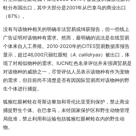
蛙分布国出口，其中大部分是2001年从巴拿马的商业出口
（87%）。
没有与该物种相关的明确非法贸易或缉获报告，但一些线上
广告证明对该物种有需求。然而，最明确的说法是在线贸易
个体来自人工养殖。2010-2020年的CITES贸易数据库报告
显示，超过46,000只丽红眼蛙（
A. callidryas
）被出口，体
现了对相似物种的需求。IUCN红色名录评估并未强调贸易是
对该物种的威胁之一，尽管评估人员表示该物种有作为宠物
的需求，但目前尚不清楚是否有因国际贸易而对该物种的野
生个体进行捕捉。
狐猴红眼树蛙在哥斯达黎加和哥伦比亚受到保护，禁止商业
捕捉野生个体。在巴拿马，未经国家保护区和野生动物管理
局批准，禁止利用和运输包括狐猴红眼树蛙在内的野生动
物。