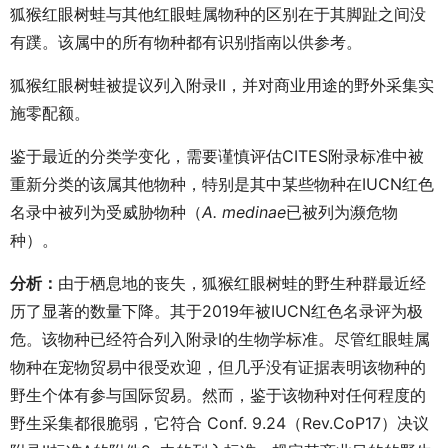
狐猴红眼树蛙与其他红眼蛙属物种的区别在于其脚趾之间没
有蹼。该属中的所有物种都有识别指南以供参考。
狐猴红眼树蛙被提议列入附录II，并对商业用途的野外采集实
施零配额。
鉴于最近的分类学变化，需要谨慎评估CITES附录标准中被
重新分类的该属其他物种，特别是其中某些物种在IUCN红色
名录中被列为受威胁物种（
A. medinae
已被列为濒危物
种）。
分析：
由于栖息地的丧失，狐猴红眼树蛙的野生种群最近经
历了显著的数量下降。其于2019年被IUCN红色名录评为极
危。该物种已经符合列入附录I的生物学标准。尽管红眼蛙属
物种在宠物贸易中很受欢迎，但几乎没有证据表明该物种的
野生个体有参与国际贸易。然而，鉴于该物种对任何程度的
野生采集都很脆弱，它符合 Conf. 9.24（Rev.CoP17）决议