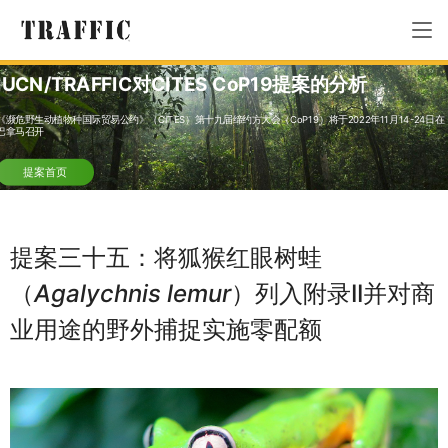
IUCN/TRAFFIC对CITES CoP19提案的分析
《濒危野生动植物种国际贸易公约》（CITES）第十九届缔约方大会（CoP19）将于2022年11月14-24日在
巴拿马召开
提案首页
提案三十五：将狐猴红眼树蛙
（
Agalychnis lemur
）列入附录II并对商
业用途的野外捕捉实施零配额