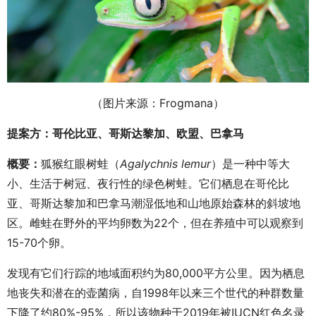
（图片来源：Frogmana）
提案方
：哥伦比亚、哥斯达黎加、欧盟
、
巴拿
马
概要
：
狐猴红眼树蛙（
Agalychnis lemur
）是一种中等大
小、生活于树冠、夜行性的绿色树蛙。它们栖息在哥伦比
亚、哥斯达黎加和巴拿马潮湿低地和山地原始森林的斜坡地
区。雌蛙在野外的平均卵数为22个，但在养殖中可以观察到
15-70个卵。
发现有它们行踪的地域面积约为80,000平方公里。因为栖息
地丧失和潜在的壶菌病，自1998年以来三个世代的种群数量
下降了约80%-95%，所以该物种于2019年被IUCN红色名录