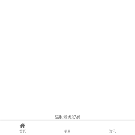
遏制老虎贸易
WWF Tiger Report
首页
项目
资讯
WWF Tiger Report
下载