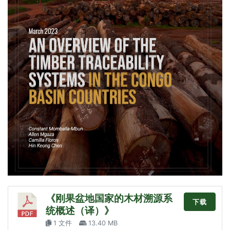
《刚果盆地国家的木材溯源系
下载
统概述（译）》
1 文件
13.40 MB