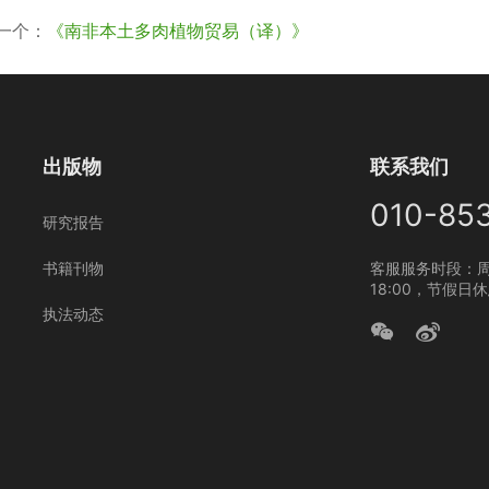
一个：
《南非本土多肉植物贸易（译）》
出版物
联系我们
010-85
研究报告
书籍刊物
客服服务时段：周
18:00，节假日
执法动态