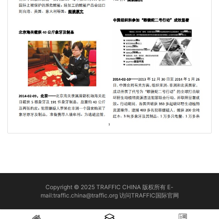
Copyright © 2025 TRAFFIC CHINA 版权所有 E-
mail:traffic.china@traffic.org
访问TRAFFIC国际官网