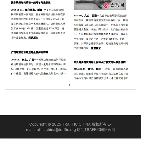
Copyright © 2025 TRAFFIC CHINA 版权所有 E-
mail:traffic.china@traffic.org
访问TRAFFIC国际官网