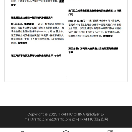
Copyright © 2025 TRAFFIC CHINA 版权所有 E-
mail:traffic.china@traffic.org
访问TRAFFIC国际官网