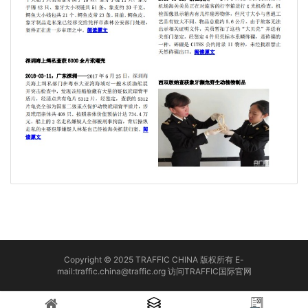
Copyright © 2025 TRAFFIC CHINA 版权所有 E-
mail:traffic.china@traffic.org
访问TRAFFIC国际官网