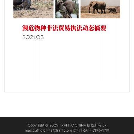
Copyright © 2025 TRAFFIC CHINA 版权所有 E-
mail:traffic.china@traffic.org
访问TRAFFIC国际官网