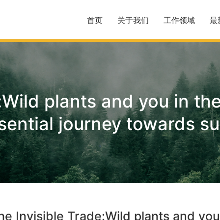
首页
关于我们
工作领域
最
:Wild plants and you in t
sential journey towards sus
he Invisible Trade:Wild plants and yo