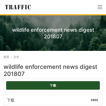
wildlife enforcement news digest
201807
首页
文件
wildlife enforcement news digest
201807
下载
下载
2802