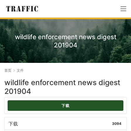
wildlife enforcement news digest
201904
首页
文件
wildlife enforcement news digest
201904
下载
下载
3094