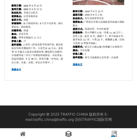
Copyright © 2025 TRAFFIC CHINA 版权所有 E-
mail:traffic.china@traffic.org
访问TRAFFIC国际官网