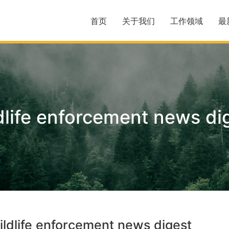
首页
关于我们
工作领域
最
dlife enforcement news di
ildlife enforcement news digest