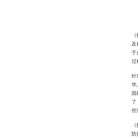
《
及
于
过
针
华
国
了
些
《
防