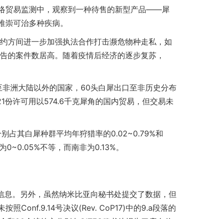
络贸易监测中，观察到一种待售的新型产品——犀
推崇可治多种疾病。
缔约方间进一步加强执法合作打击濒危物种走私，如
报告的案件数居高。随着疫情后经济的逐步复苏，
。
口至非洲大陆以外的国家，60头白犀出口至非历史分布
1份许可用以574.6千克犀角的国内贸易，但交易未
占其白犀种群平均年狩猎率的0.02~0.79%和
为0~0.05%不等，而南非为0.13%。
存信息。另外，虽然纳米比亚向秘书处提交了数据，但
f.9.14号决议(Rev. CoP17)中的9.a段落的