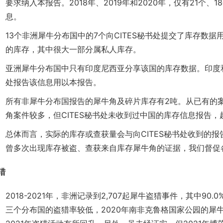
要求纳入本报告。2018年、2019年和2020年，仅有21个、
息。
13个非洲犀牛分布国中的7个向CITES秘书处提交了库存数据
的库存，其中很大一部分属私人库存。
亚洲犀牛分布国中只有印度尼西亚分享该国的库存数据。印度和
处报告该信息用以本报告。
所有非犀牛分布国报告的犀牛角及碎片库存有2吨。从已有的
角案件较多，但CITES秘书处未收到过中国的库存信息报告，
总体而言，实际的库存或查获量会与向CITES秘书处收到的
曾多次出现库存被盗、查获来自库存犀牛角的证据，我们督促
猎
2018-2021年，非洲记录到2,707起犀牛盗猎事件，其中9
三个分布国的盗猎率较低，2020年南非克鲁格国家公园的犀牛