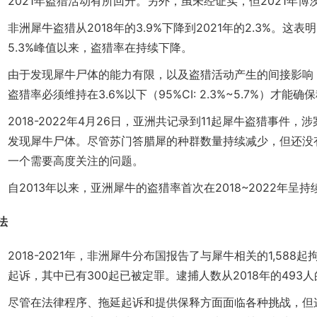
2021年盗猎活动有所回升。另外，虽未经证实，但2021年
非洲犀牛盗猎从2018年的3.9%下降到2021年的2.3%。这
5.3%峰值以来，盗猎率在持续下降。
由于发现犀牛尸体的能力有限，以及盗猎活动产生的间接影响
盗猎率必须维持在3.6%以下（95%CI: 2.3%~5.7%）才能
2018-2022年4月26日，亚洲共记录到11起犀牛盗猎事
发现犀牛尸体。尽管苏门答腊犀的种群数量持续减少，但还没
一个需要高度关注的问题。
自2013年以来，亚洲犀牛的盗猎率首次在2018~2022年
法
2018-2021年，非洲犀牛分布国报告了与犀牛相关的1,58
起诉，其中已有300起已被定罪。逮捕人数从2018年的493人
尽管在法律程序、拖延起诉和提供保释方面面临各种挑战，但