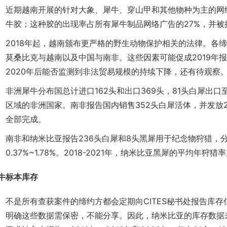
近期越南开展的针对大象、犀牛、穿山甲和其他物种为主的网
牛胶；这种胶的出现率占所有犀牛制品网络广告的27%，并被
2018年起，越南颁布更严格的野生动物保护相关的法律。各
莫桑比克与越南以及中国与南非。这些因素可能促成2019年
2020年后能否监测到非法贸易规模的持续下降，还有待观察
非洲犀牛分布国总计进口162头和出口369头，81头白犀出
区域的非洲国家。南非报告国内销售352头白犀活体，并发放2
全部完成。
南非和纳米比亚报告236头白犀和8头黑犀用于纪念物狩猎，分别
0.37%~1.78%。2018-2021年，纳米比亚黑犀的平均年狩猎率
牛标本库存
不是所有查获案件的缔约方都会定期向CITES秘书处报告库
明确这些数据需保密，不能分享。因此，纳米比亚的库存数据未按照Con