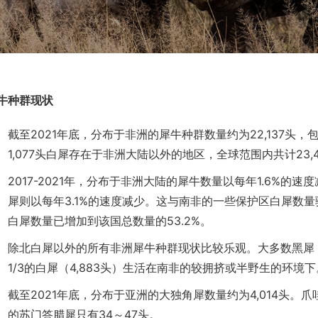
牛种群现状
截至2021年底，分布于非洲的犀牛种群数量约为22,137头，包括
1,077头白犀存在于非洲大陆以外的地区，全球范围内共计23,
2017-2021年，分布于非洲大陆的犀牛数量以每年1.6%的
犀则以每年3.1%的速度减少。这与南非的一些保护区白犀数
白犀数量已增加到该国总数量的53.2%。
除北白犀以外的所有非洲犀牛种群现状比较乐观。大多数黑犀（
1/3的白犀（4,883头）生活在南非的较拥挤或半野生的环境下
截至2021年底，分布于亚洲的大独角犀数量约为4,014头。
的苏门答腊犀只有34～47头。