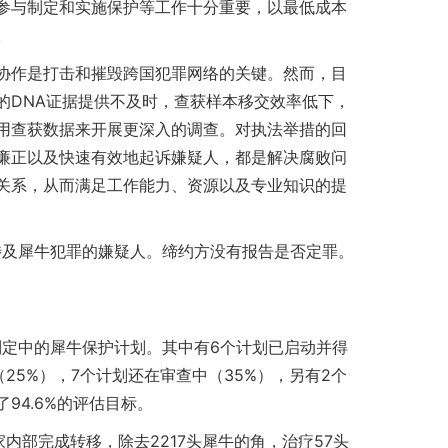
参与制定和实施保护等工作十分重要，以最低成本
。
协作是打击和摧毁跨国犯罪网络的关键。然而，目
的DNA证据提供不及时，查获样本移交效率低下，
用查获数据来开展更深入的调查。对执法举措的回
廉正以及快速有效地起诉嫌疑人，都是解决腐败问
关系，从而满足工作能力、资源以及专业知识的提
7名涉及犀牛犯罪的嫌疑人。缔约方没有报告是否定罪。
或制定中的犀牛保护计划。其中有6个计划已启动并得
25%），7个计划还在审查中（35%），另有2个
94.6%的评估目标。
国家内部完成转移，除去2217头犀牛的角，治疗57头