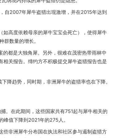
博茨瓦纳境内持续的犀牛盗猎仍是隐患。
表明，自2007年犀牛盗猎出现激增，并在2015年达到
（如高度依赖母亲的犀牛宝宝会死亡），使得犀牛
确保种群数量的增长。
件，涉案的都是大独角犀。另外，很难在茂密热带雨林中
有相关报告。缔约方不积极提交犀牛盗猎报告也是
呈持续下降趋势，同时期，非洲犀牛的盗猎率也在下降。
8起拘捕。在此期间，这些国家共有751起与犀牛相关的
的峰值下降到2021年的275人。
这些非洲犀牛分布国在执法和社区参与遏制盗猎方