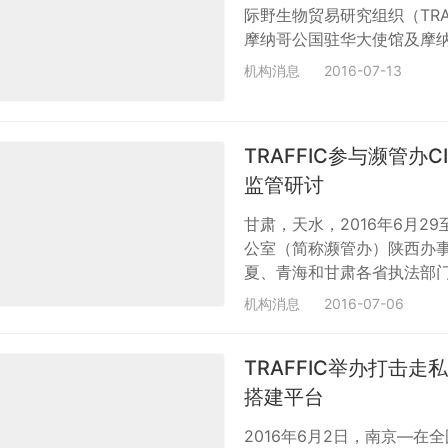
际野生物贸易研究组织（TRA
摩纳哥公国驻华大使馆及摩纳
生濒危动物保护展上正式启
机构消息
2016-07-13
近100人见证了启动仪式。
过展示非洲象所面临的生存
及全世界为保护非洲象所做
TRAFFIC参与濒管办
监管研讨
甘肃，天水，2016年6月2
公室（简称濒管办）陕西办事
夏、青海和甘肃各省执法部门
约）履约执法培训。来自森林
机构消息
2016-07-06
加了此次培训。 濒管办执
现状以及CITES公约。他
TRAFFIC举办打击
TRAFFIC中国项目经理肖
搭建平台
2016年6月2日，南京—