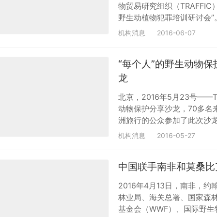
物贸易研究组织（TRAFFI
野生动植物犯罪培训研讨会”
防警察、海警、食药环警察
机构消息
2016-06-07
野生物犯罪的执法部门首次
作经验进行了讨论和分享。 会
“每个人”的野生动物保
国野生动植物非法交易的规模
龙
北京，2016年5月23号——
动物保护分享沙龙，70多名
洲旅行的公众参加了此次沙龙。
和数据让听众清楚了解什么
机构消息
2016-05-27
述了非法贸易是如何威胁濒危
消费濒危野生物制品的倡导
中国联手南非和莫桑比
定了TRAFFIC目前和旅游
2016年4月13日，南非
林业局、海关总署、国家森
基金会（WWF）、国际野生物