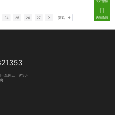
关注微信
腾讯等企业的代表参加了此次会议。 在去年国家林业
牙雕刻品，以及中美领导人共同承诺将逐步停…
关注微博
24
25
26
27
321353
一至周五，9:30-
休息