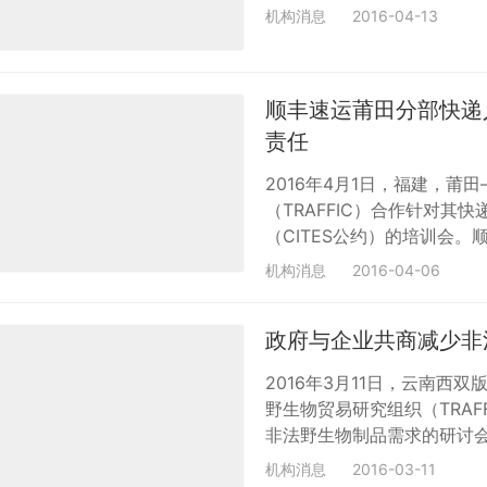
商会，分别在莫桑比克的马普
机构消息
2016-04-13
场面向在非中国企业员工和
护相关的国际国内法律法规
及其制品的需求。 南非约翰
顺丰速运莆田分部快递
责任
2016年4月1日，福建，
（TRAFFIC）合作针对
（CITES公约）的培训会
田市超过600名的一线快递员
机构消息
2016-04-06
CITES公约，中国野生动
TRAFFIC邀请的来自森
政府与企业共商减少非
鉴定的知识，特别向参会者
2016年3月11日，云南
野生物贸易研究组织（TRA
非法野生物制品需求的研讨会
林业局、国家濒危物种进出
机构消息
2016-03-11
署、森林公安局、国家质检