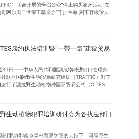
FFIC）联合开展的号召公众“停止购买象牙活动”在
哥阿尔贝二世亲王基金会“守护生命 刻不容缓”的野
动。包括野生物保护机构、商界代表、媒体等在内的
 此次活动积极配合中国政府作出的象牙禁贸承诺，通
危机、中国政府已采取的禁止象牙进口的有力措施以
的国际努力，提升公众…
CITES履约执法培训暨“一带一路”建设贸易
9至30日——中华人民共和国濒危物种进出口管理办
处联合国际野生物贸易研究组织（TRAFFIC）对宁
进行了濒危野生动植物种国际贸易公约（CITES公
警察、海关、工商、林业部门等约50名执法官员参
法处主任张陕宁向参会人员展示了濒危物种国际和国内
还强调，中国高层领导人高度关注老虎和大象的保护。
走私野生动植物犯罪培训研讨会为各执法部门
宇展示了最新的市场监测结果，…
在全国打私办和南京森林警察学院的支持下，国际野生