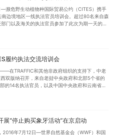
8日—濒危野生动植物种国际贸易公约（CITES）携手
了云南边境地区一线执法官员培训会。超过80名来自森
疫部门以及海关的执法官员参加了此次为期一天的培
出口管理办公室（濒管办）的专家介绍了有关CITES
纳森林警察局局长王超先生介绍了他们为打击西双版
法贸易做出的努力。TRAFFIC中国项目经理肖宇展
及TRAFFIC在中国…
ITES履约执法交流培训会
纳——在TRAFFIC和其他非政府组织的支持下，中老
会在西双版纳召开，来自老挝中央政府和北部5个省的
监察部的14名执法官员，以及中国中央政府和云南省以
公安、海关、边防和林业局的27名政府官员参会。
有710公里的边境线。据统计，中老之间的动植物
中有71种是国际公约和国内法律禁止进出口交易的。
附录II物种。 在…
合开展“停止购买象牙活动”在京启动
2016年7月12日—世界自然基金会（WWF）和国