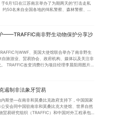
C）于6月1日在江苏南京举办了为期两天的“打击走私
。约50名来自全国各地的缉私警察、森林警察、边
和海关的代表参加了此次培训研讨会。中国所有有关
齐聚一堂，并就打击非法野生物犯罪的技术手段和工
议开始，TRAFFIC项目经理肖宇介绍了全球和中
护——TRAFFIC南非野生动物保护分享沙
和情况，以及TRAFF…
TRAFFIC与WWF、英国大使馆联合举办了南非野生
来自旅游业、贸易协会、政府机构、媒体以及关注非
 TRAFFIC改变消费行为项目经理李晨阳用图片
是非法野生物贸易和常见的非法野生物制品，她还阐
物种的生存,特别是非洲大象、犀牛和穿山甲。拒绝
也正与国家旅游产业的文明旅游指导建设相契合，奠
克遏制非法象牙贸易
行业公司的合作关系。针对赴非洲…
，约翰内斯堡—在南非和莫桑比克政府支持下，中国国家
林公安会同中国驻南非和莫桑比克大使馆、世界自然
贸易研究组织（TRAFFIC）和中国对外工程承包