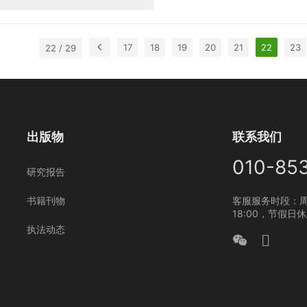
会、东北林业大学等机构、
局颁布临时禁止进口非洲象
17
18
19
20
21
22
23
22 / 29
出版物
联系我们
010-85
研究报告
书籍刊物
客服服务时段：周
18:00，节假日
执法动态