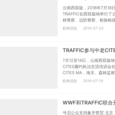
云南西双版，2016年7月1
TRAFFIC在西双版纳举行
林警察、边防警察、检验检
训。 中国濒危野生动植物进
机构消息
2016-07-23
和物种鉴定的知识。西双版
纳以及云南省野生物走私和非
示了非法野生物贸易的现状，以
TRAFFIC参与中老C
7月12至14日，云南西双版
CITES履约执法交流培训
CITES MA，海关、森林
及西双版纳市的濒管办、森林
机构消息
2016-07-19
老挝与中国云南省接壤，两国
贸易涉及130多个物种，其
包括了19种附录I物种，32种
WWF和TRAFFIC联
号召公众支持象牙禁贸 北京，