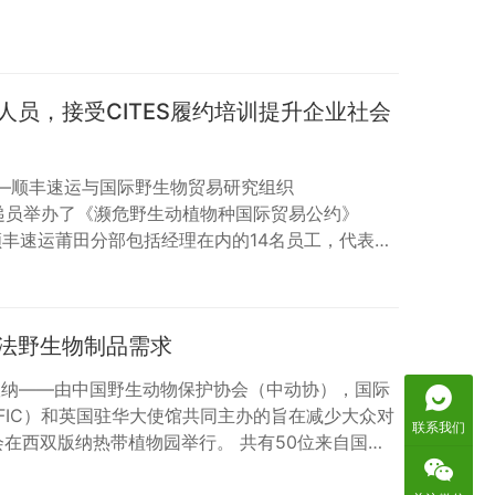
托和南非的约翰内斯堡于4月12日和13日举办了两
华人华侨的宣讲活动，旨在向参会者介绍野生动物保
，提升其保护意识以减少对非洲象和犀牛等濒危物种
内斯堡被誉为进入非洲的桥头…
人员，接受CITES履约培训提升企业社会
莆田—顺丰速运与国际野生物贸易研究组织
其快递员举办了《濒危野生动植物种国际贸易公约》
。顺丰速运莆田分部包括经理在内的14名员工，代表莆
参加了此次培训。 在培训中，TRAFFIC介绍了
植物保护的法律法规，以及网络野生物贸易现状。
林公安局野生动植物刑事物证鉴定中心的专家介绍了物种
法野生物制品需求
展示了常见的野生动物制品类型和…
西双版纳——由中国野生动物保护协会（中动协），国际
FFIC）和英国驻华大使馆共同主办的旨在减少大众对
联系我们
在西双版纳热带植物园举行。 共有50位来自国家
口管理办公室（濒管办）、农业部、公安部、海关部
总局、工商管理局等政府和执法机关、中国联合国协