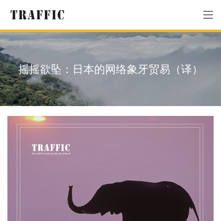
摇摇欲坠：日本的网络象牙贸易（译）