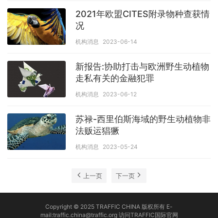
2021年欧盟CITES附录物种查获情
况
机构消息
2023-06-14
新报告:协助打击与欧洲野生动植物
走私有关的金融犯罪
机构消息
2023-06-12
苏禄-西里伯斯海域的野生动植物非
法贩运猖獗
机构消息
2023-05-24
上一页
下一页
Copyright © 2025 TRAFFIC CHINA 版权所有 E-
mail:traffic.china@traffic.org
访问TRAFFIC国际官网