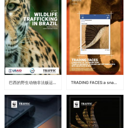
巴西的野生动物非法贩运问题（译）
TRADING FACES:a snapshot of the online ivory trade in indonesia, thailand and viet nam in 2016 with an update in 2019