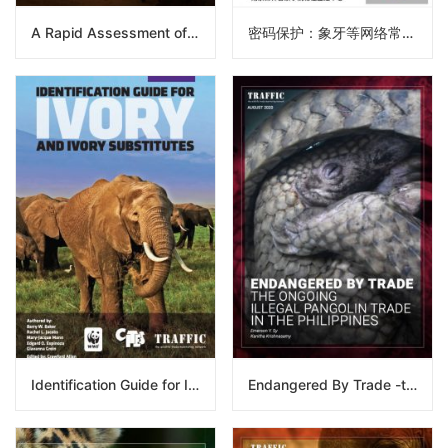
A Rapid Assessment of the Artisanal Shark Trade in the Republic of the Congo
密码保护：象牙等网络常见野生动物制品的发现和识别手册
Identification Guide for Ivory and Ivory Substitutes
Endangered By Trade -the Ongoing Illegal Pangolin Trade In The Philippines