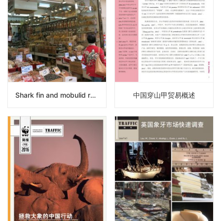
Shark fin and mobulid ray gill plate trade in mainland China, HongKong and Taiwan
中国穿山甲贸易概述